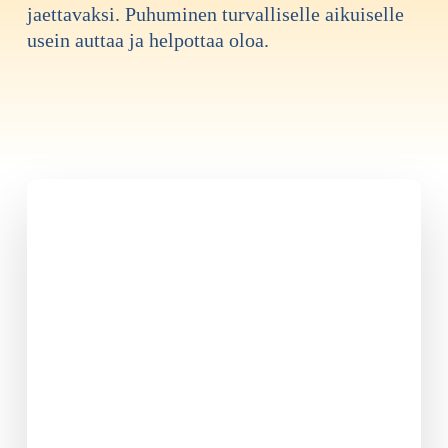
jaettavaksi. Puhuminen turvalliselle aikuiselle
usein auttaa ja helpottaa oloa.