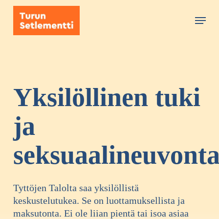
Skip
Menu
to
main
content
Yksilöllinen tuki
ja
seksuaalineuvont
Tyttöjen Talolta saa yksilöllistä
keskustelutukea. Se on luottamuksellista ja
maksutonta. Ei ole liian pientä tai isoa asiaa