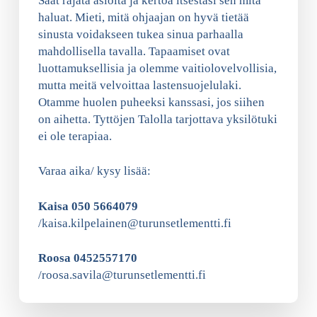
Saat rajata asioita ja kertoa itsestäsi sen mitä
haluat. Mieti, mitä ohjaajan on hyvä tietää
sinusta voidakseen tukea sinua parhaalla
mahdollisella tavalla. Tapaamiset ovat
luottamuksellisia ja olemme vaitiolovelvollisia,
mutta meitä velvoittaa lastensuojelulaki.
Otamme huolen puheeksi kanssasi, jos siihen
on aihetta. Tyttöjen Talolla tarjottava yksilötuki
ei ole terapiaa.
Varaa aika/ kysy lisää:
Kaisa 050 5664079
/kaisa.kilpelainen@turunsetlementti.fi
Roosa 0452557170
/roosa.savila@turunsetlementti.fi