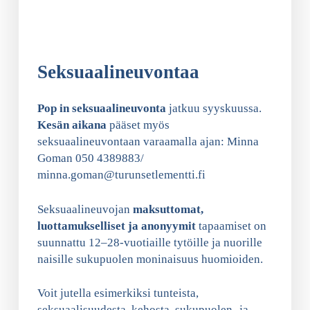
Seksuaalineuvontaa
Pop in seksuaalineuvonta
jatkuu syyskuussa.
Kesän aikana
pääset myös
seksuaalineuvontaan varaamalla ajan: Minna
Goman 050 4389883/
minna.goman@turunsetlementti.fi
Seksuaalineuvojan
maksuttomat,
luottamukselliset ja anonyymit
tapaamiset on
suunnattu 12–28-vuotiaille tytöille ja nuorille
naisille sukupuolen moninaisuus huomioiden.
Voit jutella esimerkiksi tunteista,
seksuaalisuudesta, kehosta, sukupuolen -ja